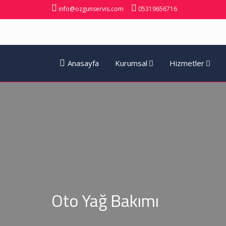
info@ozgunservis.com
05319656716
Anasayfa
Kurumsal
Hizmetler
Oto Yağ Bakımı